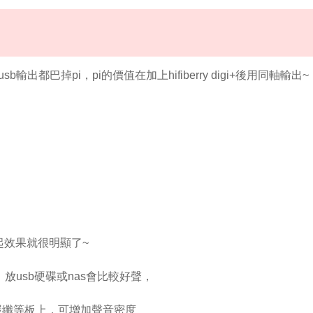
usb輸出都巴掉pi，pi的價值在加上hifiberry digi+後用同軸輸出~
起效果就很明顯了~
放usb硬碟或nas會比較好聲，
碳纖等板上，可增加聲音密度