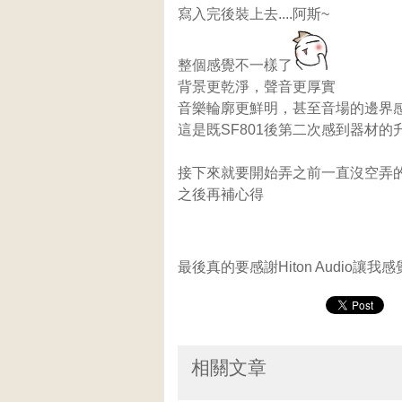
寫入完後裝上去....阿斯~
整個感覺不一樣了
背景更乾淨，聲音更厚實
音樂輪廓更鮮明，甚至音場的邊界感
這是既SF801後第二次感到器材的
接下來就要開始弄之前一直沒空弄
之後再補心得
最後真的要感謝Hiton Audio讓
相關文章