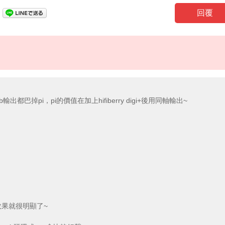
回覆
sb輸出都巴掉pi，pi的價值在加上hifiberry digi+後用同軸輸出~
果就很明顯了~