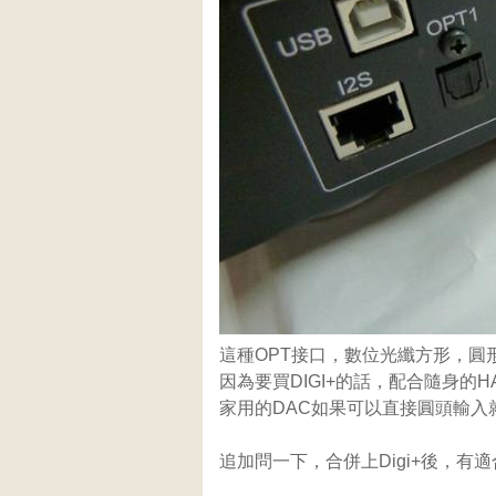
這種OPT接口，數位光纖方形，圓
因為要買DIGI+的話，配合隨身的H
家用的DAC如果可以直接圓頭輸入
追加問一下，合併上Digi+後，有