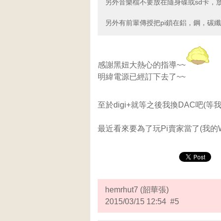
另外音樂檔不要放在隨身碟或sd卡，放
另外有前輩傳授把pi鎖在鋁，鋼，碳
感謝黑妞大熱心的指導~~
明緯電源已經訂下去了~~
至於digi+就等之後我換DAC吧(等
最近看來要為了玩Pi賣家當了(我的Wi
hemrhut7 (韶華張)
2015/03/15 12:54 #5