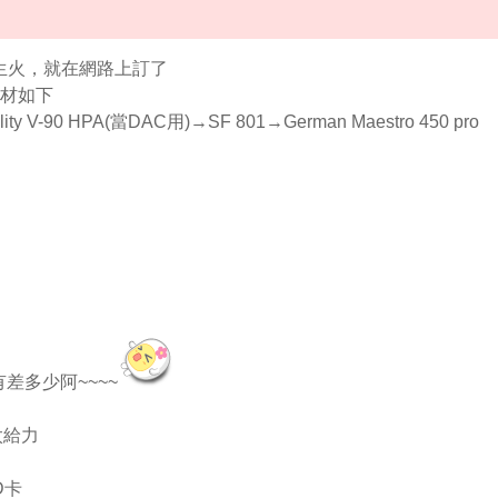
 覺得生火，就在網路上訂了
器材如下
lity V-90 HPA(當DAC用)→SF 801→German Maestro 450 pro
有差多少阿~~~~
太給力
D卡