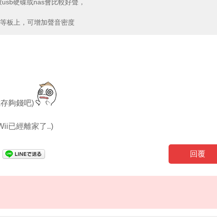
usb硬碟或nas會比較好聲，
纖等板上，可增加聲音密度
我存夠錢吧)
i已經離家了..)
回覆