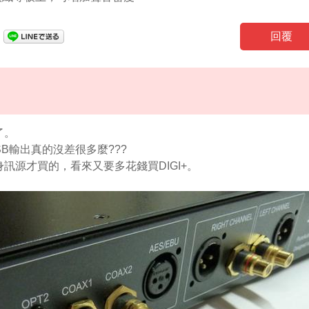
回覆
了。
USB輸出真的沒差很多麼???
訊源才買的，看來又要多花錢買DIGI+。