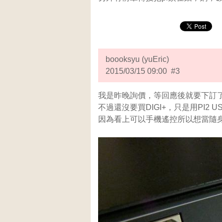
boooksyu (yuEric)
2015/03/15 09:00 #3
我是昨晚詢價，等回應後就要下訂
不過還沒要買DIGI+，只是用PI2 
因為看上可以手機遙控所以想當隨身