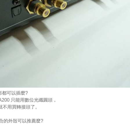
形都可以插麼?
A200 只能用數位光纖圓頭，
就不用買轉接頭了。
適合的外殼可以推薦麼?