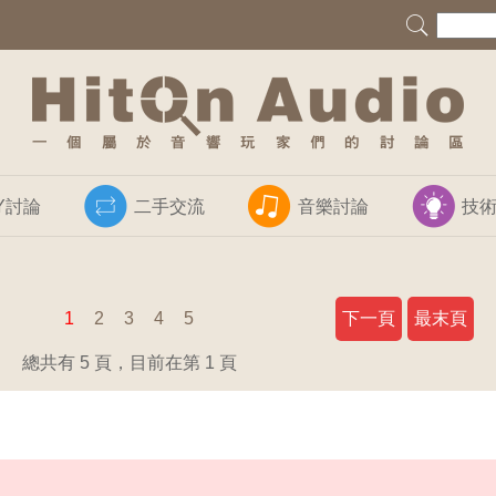
IY討論
二手交流
音樂討論
技
1
2
3
4
5
下一頁
最末頁
總共有 5 頁，目前在第 1 頁