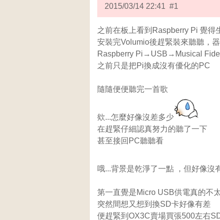
2015/03/14 22:41 #1
之前在板上看到Raspberry Pi
安裝完Volumio後趕緊裝來聽聽，
Raspberry Pi→USB→Musical Fide
之前只是把Pi換成沒有優化的PC
隨隨便便聽完一首歌
欸...怎麼好像沒差多少
在趕緊仔細認真努力的聽了一下
甚至接回PC聽聽看
哦...背景是乾淨了一點 ，但好像沒
第一直覺是Micro USB供電真的不
突然間想又想到換SD卡好像有差
便趕緊到OX3C賣場買張500左右S