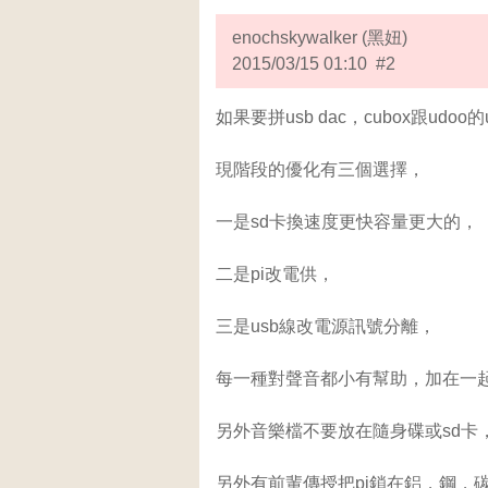
enochskywalker (黑妞)
2015/03/15 01:10 #2
如果要拼usb dac，cubox跟udoo的
現階段的優化有三個選擇，
一是sd卡換速度更快容量更大的，
二是pi改電供，
三是usb線改電源訊號分離，
每一種對聲音都小有幫助，加在一
另外音樂檔不要放在隨身碟或sd卡，
另外有前輩傳授把pi鎖在鋁，鋼，