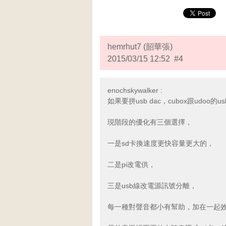
hemrhut7 (韶華張)
2015/03/15 12:52 #4
enochskywalker :
如果要拼usb dac，cubox跟udoo的u
現階段的優化有三個選擇，
一是sd卡換速度更快容量更大的，
二是pi改電供，
三是usb線改電源訊號分離，
每一種對聲音都小有幫助，加在一起效