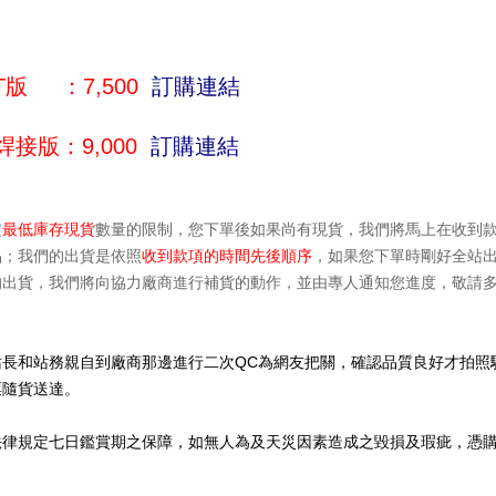
IT版 ：7,500
訂購連結
焊接版：9,000
訂購連結
定
最低庫存現貨
數量的限制，您下單後如果尚有現貨，我們將馬上在收到
品；我們的出貨是依照
收
到款項的時間先後順
序
，如果您下單時剛好全站
的出貨，我們將向協力廠商進行補貨的動作，並由專人通知您進度，敬請
長和站務親自到廠商那邊進行二次QC為網友把關，確認品質良好才拍照
票隨貨送達。
法律規定七日鑑賞期之保障，如無人為及天災因素造成之毀損及瑕疵，憑