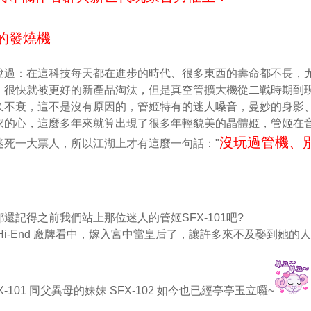
高的發燒機
章中說過：在這科技每天都在進步的時代、很多東西的壽命都不長，
，很快就被更好的新產品淘汰，但是真空管擴大機從二戰時期到
久不衰，這不是沒有原因的，管姬特有的迷人嗓音，曼妙的身影
家的心，這麼多年來就算出現了很多年輕貌美的晶體姬，管姬在
沒玩過管機、
迷死一大票人，所以江湖上才有這麼一句話："
記得之前我們站上那位迷人的管姬SFX-101吧?
i-End 廠牌看中，嫁入宮中當皇后了，讓許多來不及娶到她的
101 同父異母的妹妹 SFX-102 如今也已經亭亭玉立囉~