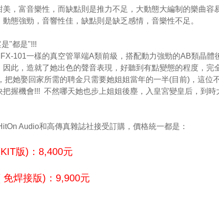
甜美，富音樂性，而缺點則是推力不足，大動態大編制的樂曲容
，動態強勁，音響性佳，缺點則是缺乏感情，音樂性不足。
"都是"!!!
SFX-101一樣的真空管單端A類前級，搭配動力強勁的AB類晶體
，因此，造就了她出色的聲音表現，好聽到有點變態的程度，完
的是，把她娶回家所需的聘金只需要她姐姐當年的一半(目前)，這位
趕快把握機會!!! 不然哪天她也步上姐姐後塵，入皇宮變皇后，到時
在HitOn Audio和高傳真雜誌社接受訂購，價格統一都是：
KIT版)：8,400元
( 免焊接版)：9,900元