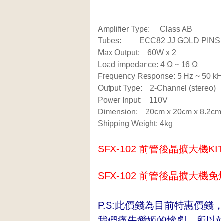
Amplifier Type: Class AB
Tubes: ECC82 JJ GOLD PINS
Max Output: 60W x 2
Load impedance: 4 Ω ~ 16 Ω
Frequency Response: 5 Hz ~ 50 kH
Output Type: 2-Channel (stereo)
Power Input: 110V
Dimension: 20cm x 20cm x 8.
Shipping Weight: 4kg
SFX-102 前管後晶擴大機KI
SFX-102 前管後晶擴大機免
P.S:此價錢為目前特惠價錢
我們痛失愛姬的慘劇，所以