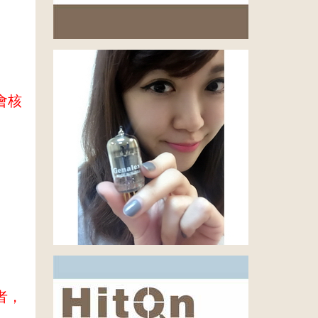
會核
者，