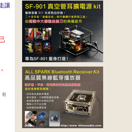
擄走讓
己
，
，有