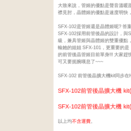
大致來說，管姬的優點是聲音溫暖
襟見肘，晶體姬的優點是速度明快
SFX-102是管姬還是晶體姬呢? 答案是
SFX-102採用前管後晶的設計，與
級，兼具管姬與晶體姬的雙重優點
輸她的姐姐 SFX-101，更重要
的前管後晶管姬目前單身!!! 大家
可又要扼腕嘆息了~~~
SFX-102 前管後晶擴大機kit同步
SFX-102前管後晶擴大機 kit(
SFX-102前管後晶擴大機 kit
以上均
不含運費
。