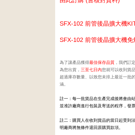
由此訂購 (會核對資料)
SFX-102 前管後晶擴大機K
SFX-102 前管後晶擴大機免
為了讓產品獲得
最佳保存品質
，我們訂
為您出貨，
三至
七日內
您就可以收到貨
超過庫存數量、以致您未排上最近一批
涵。
註一：每一批貨品在生產完成後將會由站
並准許廠商進行包裝及寄送的程序，發
註
二：購買人在收到貨品的當日起受到
明廠商將無條件退回原購買款項。