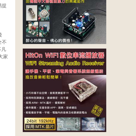
易捉
後
全不
不凡
大家