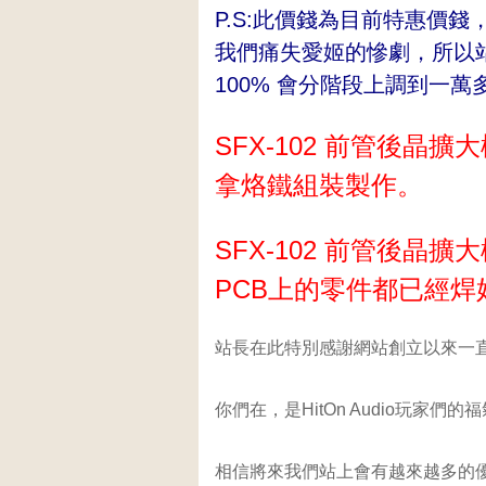
P.S:此價錢為目前特惠價錢
我們痛失愛姬的慘劇，所以
100% 會分階段上調到一萬多元
SFX-102 前管後晶
拿烙鐵組裝製作。
SFX-102 前管後晶
PCB上的零件都已經
站長在此特別感謝網站創立以來一
你們在，是HitOn Audio玩家們的
相信將來我們站上會有越來越多的