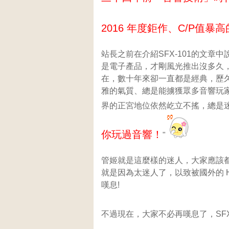
2016 年度鉅作、C/P值暴
站長之前在介紹SFX-101的文
是電子產品，才剛風光推出沒多久
在，數十年來卻一直都是經典，歷
雅的氣質、總是能擄獲眾多音響玩
界的正宮地位依然屹立不搖，總是
你玩過音響！
"
管姬就是這麼樣的迷人，大家應該都還
就是因為太迷人了，以致被國外的 H
嘆息!
不過現在，大家不必再嘆息了，SFX-