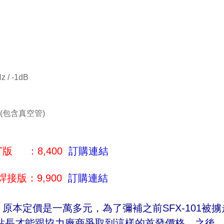
z / -1dB
2cm(包含真空管)
T版 ：8,400
訂購連結
焊接版：9,900
訂購連結
，原本定價是一萬多元，為了彌補之前SFX-101被
站長才能跟協力廠商爭取到這樣的首發價格，之後