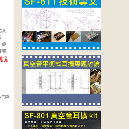
尤其
現
、優
音響
別說
人扼腕