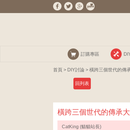
訂購專區
D
首頁
>
DIY討論
> 橫跨三個世代的傳承大
回列表
橫跨三個世代的傳承大作：
CatKing (貓貓站長)