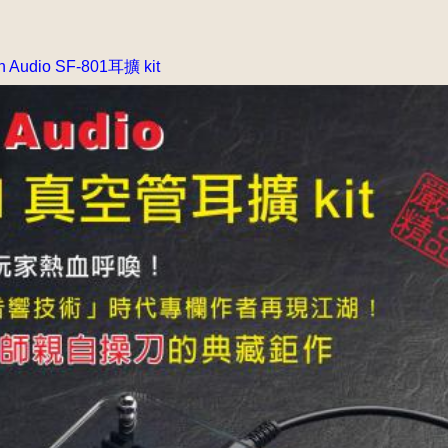
udio SF-801耳擴 kit