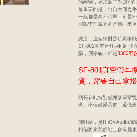
的經驗，更加深了對DIY的
最重要的是，出自大師之手
一般都是高不可攀，可是SF
能說李前輩真的是佛心來著.
總之，這個絕對是玩家不能
SF-801真空管耳擴kit同步
購，價格統一都是
3300不
SF-801真空管耳
貨，需要自己拿烙
站長在此特別感謝李前輩從
念，不但鼓勵我們，還做出
師駐站，是HitOn Audi
相信將來我們站上會有越來