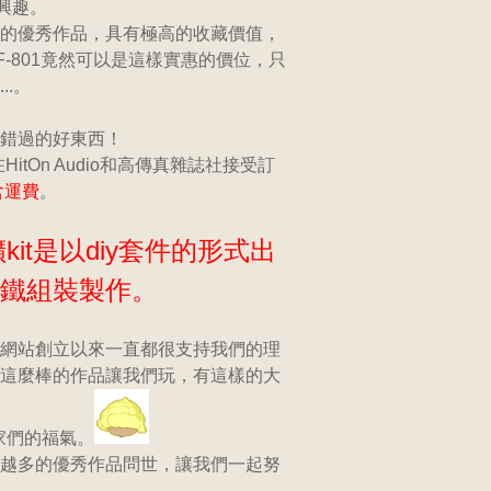
興趣。
的優秀作品，具有極高的收藏價值，
-801竟然可以是這樣實惠的價位，只
..。
錯過的好東西！
在HitOn Audio和高傳真雜誌社接受訂
含運費
。
擴kit是以diy套件的形式出
鐵組裝製作。
網站創立以來一直都很支持我們的理
這麼棒的作品讓我們玩，有這樣的大
o玩家們的福氣。
越多的優秀作品問世，讓我們一起努