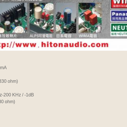
0mA
330 ohm)
-200 KHz / -1dB
30 ohm)