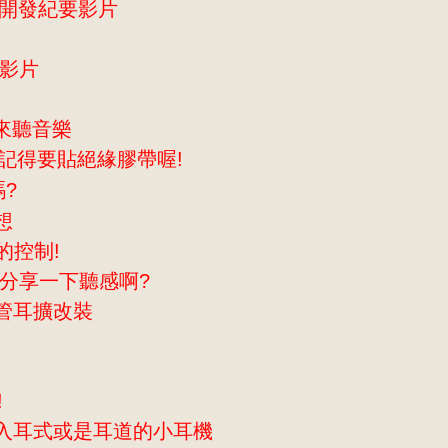
t 開發紀要影片
學影片
1來聽音樂
01記得要貼絕緣膠帶喔!
嗎?
想
的控制!
要來分享一下聽感啊?
空管耳擴改裝
!
適合入耳式或是耳道的小耳機