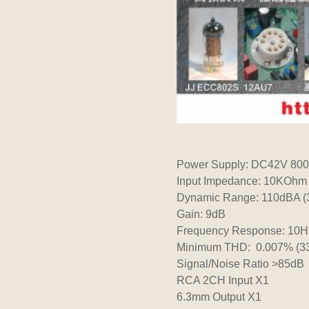
Power Supply: DC42V 80
Input Impedance: 10KOhm
Dynamic Range: 110dBA (
Gain: 9dB
Frequency Response: 10Hz
Minimum THD: 0.007% (3
Signal/Noise Ratio >85dB
RCA 2CH Input X1
6.3mm Output X1