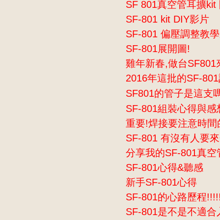
SF 801真空管耳擴ki
SF-801 kit DIY影片
SF-801 偏壓調整教
SF-801展開圖!
雞年新春,做台SF80
2016年這批的SF-8
SF801的管子是這支
SF-801組裝心得與感
重要!焊接要注意時間
SF-801 有沒有人
分享我的SF-801真
SF-801心得&聽感
新手SF-801心得
SF-801的心路歷程!!!!
SF-801是不是不