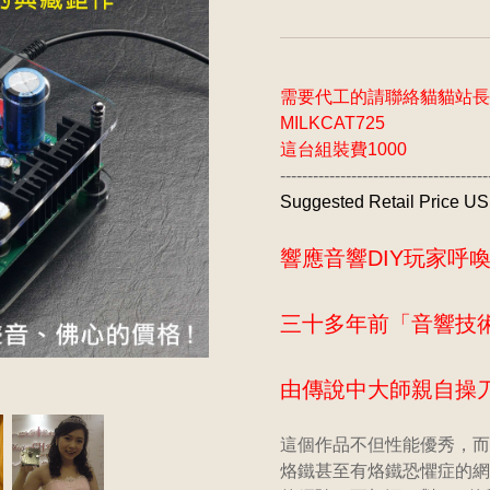
需要代工的請聯絡貓貓站長，0919
MILKCAT725
這台組裝費1000
--------------------------------------
Suggested Retail Price U
響應音響DIY玩家呼
三十多年前「音響技
由傳說中大師親自操
這個作品不但性能優秀，而
烙鐵甚至有烙鐵恐懼症的網