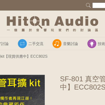
IY討論
二手交流
音樂討論
技
擴kit【現貨供應中】ECC802S
SF-801 真
中】ECC802