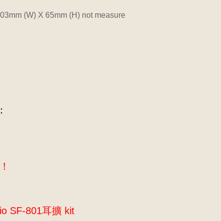
103mm (W) X 65mm (H) not measure
：
析！
 SF-801耳擴 kit