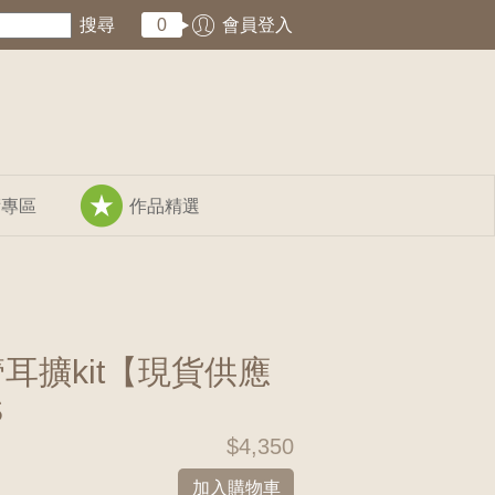
搜尋
0
會員登入
術專區
作品精選
空管耳擴kit【現貨供應
S
$4,350
加入購物車