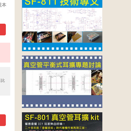
現本
樣比