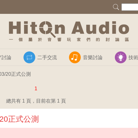
IY討論
二手交流
音樂討論
技
03/20正式公測
1
總共有 1 頁，目前在第 1 頁
/20正式公測