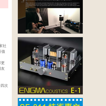
家社
所值
得更
朋友
十四次