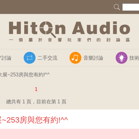
IY討論
二手交流
音樂討論
技
大展~253房與您有約!^^
1
總共有 1 頁，目前在第 1 頁
~253房與您有約!^^