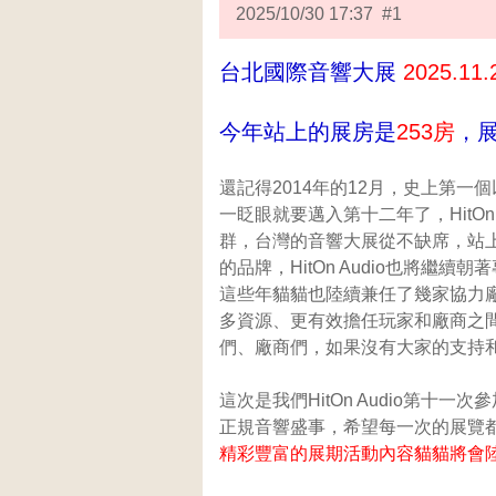
2025/10/30 17:37 #1
台北國際音響大展
2025.11.
今年站上的展房是
253房
，
還記得2014年的12月，
史上第一個以
一眨眼就要邁入第十二年了，HitOn
群，台灣的音響大展從不缺席，站
的品牌，HitOn Audio也將
這些年貓貓也陸續兼任了幾家協力廠商的
多資源、更有效擔任玩家和廠商之間的橋
們、廠商們，如果沒有大家的支持和
這次是我們HitOn Audio第十一
正規音響盛事，希望每一次的展覽都
精彩豐富的展期活動內容貓貓將會陸