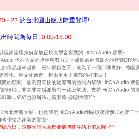
20 - 23
於台北圓山飯店隆重登場!
展出時間為每日
10:00-18:00
玩家論壇身份參加正規大型音響展的 HitOn Audio 參展~
 Audio 也在大家的陪伴與努力之下成長為台灣最大的音響DIY玩
上的作品越來越多，長年累積之下，成為了一個口碑良好、物超
繼續朝著專業化、精品化邁進，推出更令人驚豔的好東西！
顧問、能夠更直接的從廠商的體制內幫助 HitOn Audio 獲
樑，非常非常感謝所有一路上幫助、支持 HitOn Audio 的
鼓勵，貓貓也沒辦法走這麼遠~謝謝大家!^^
次參加台北音響大展，也是我們HitOn Audio創站以來所參加的第三
會帶給大家新的驚喜!
續放出，這幾天請大家都要隨時關注站上消息喔~^^