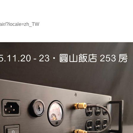
fair/?locale=zh_TW