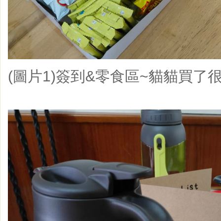
(圖片1)簽到&零食區~貓貓買了