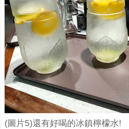
(圖片5)還有好喝的冰鎮檸檬水!