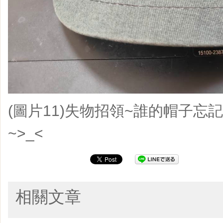
(圖片11)失物招領~誰的帽子忘
~>_<
相關文章