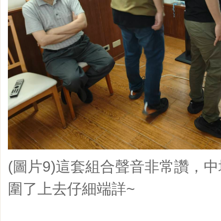
(圖片9)這套組合聲音非常讚，
圍了上去仔細端詳~