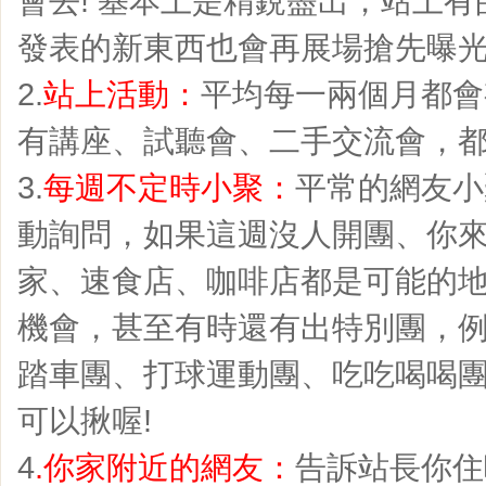
會去! 基本上是精銳盡出，站上
發表的新東西也會再展場搶先曝光
2.
站上活動：
平均每一兩個月都會
有講座、試聽會、二手交流會，都
3.
每週不定時小聚：
平常的網友小
動詢問，如果這週沒人開團、你
家、速食店、咖啡店都是可能的
機會，甚至有時還有出特別團，
踏車團、打球運動團、吃吃喝喝
可以揪喔!
4
.你家附近的網友：
告訴站長你住