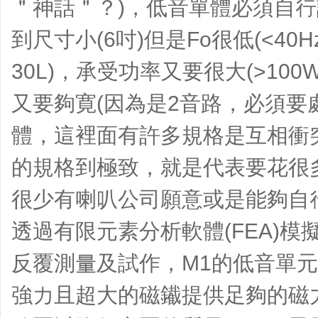
＂神話＂？)，低音單體必須自
到尺寸小(6吋)但是Fo很低(<40H
30L)，承受功率又要很大(>10
又要夠寛(因為是2音路，必須要
體，這裡面有許多規格是互相衝突
的規格到極致，就是代表要花很
很少有喇叭公司願意或是能夠自
透過有限元素分析軟體(FEA)模擬及
反覆測量及試作，M1的低音單
強力且超大的磁䥫提供足夠的磁