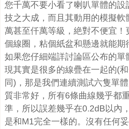
您千萬不要小看了喇叭單體的設
技之大成，而且其動用的模擬軟
萬甚至仟萬等級，絶對不便宜！
個線圈，粘個紙盆和懸邊就能期
如果您仔細端詳討論區公布的單
現其實是很多的線疊在一起的(
同)，那是我們連續測試六隻單
質非常好，所有6條曲線幾乎都
準，所以誤差幾乎在0.2dB以
是和M1完全一樣的。沒有任何