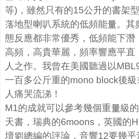
等)，雖然只有的15公升的書架
落地型喇叭系統的低頻能量。其
態反應都非常優秀，低頻能下潛
高頻，高貴華麗，頻率響應平直
人之作。我曾在美國聽過以MBL90
一百多公斤重的mono block
人痛哭流涕！
M1的成就可以參考幾個重量級
天書，瑞典的6moons，英國的H
壇劉總編的評論，音響12要幾乎滿