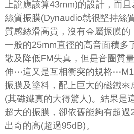
上說應該算43mm)的設計，而
絲質振膜(Dynaudio就很堅持
質感絲滑高貴，沒有金屬振膜的＂
一般的25mm直徑的高音面積多
散及降低FM失真，但是音圈質
伸⋯這又是互相衝突的規格⋯M
振膜及塗料，配上巨大的磁鐵來
(其磁鐵真的大得驚人)。結果是
超大的振膜，卻依舊能夠有超過2
出奇的高(超過95dB)。