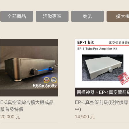
全部商品
活動專區
喇叭
擴大
E-3真空管綜合擴大機成品
EP-1真空管前級(現貨供應
版首發特價
中)
20,000 元
14,500 元