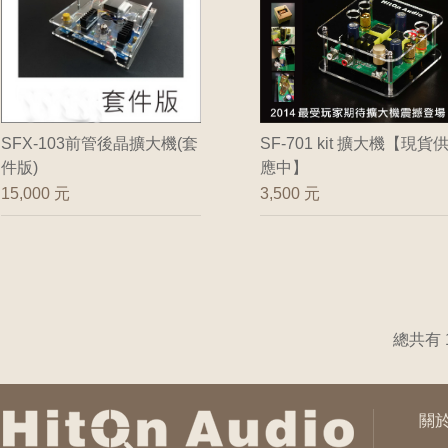
SFX-103前管後晶擴大機(套
SF-701 kit 擴大機【現貨
件版)
應中】
15,000 元
3,500 元
總共有 
關