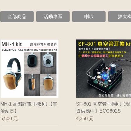
全部商品
活動專區
喇叭
擴大
MH-1 高階靜電耳機 kit 【電
SF-801 真空管耳擴kit【現
洽站長】
貨供應中】ECC802S
5,500 元
4,350 元