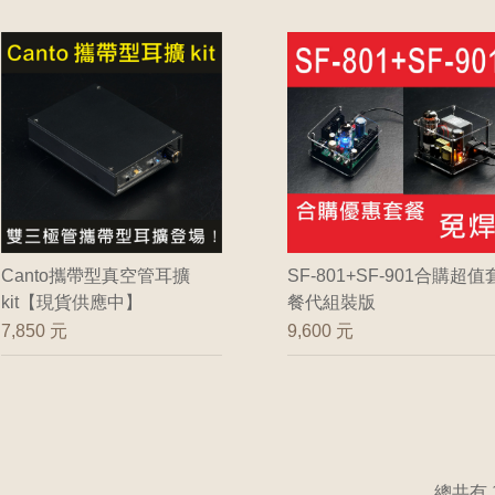
Canto攜帶型真空管耳擴
SF-801+SF-901合購超值
kit【現貨供應中】
餐代組裝版
7,850 元
9,600 元
總共有 