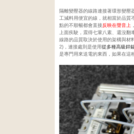
隔離變壓器的線路連接著環形變壓
工減料用便宜的線，就相當於品質
點的不順暢都會直接
反映在聲音上
上面疾駛，震得七葷八素、還沒翻
線路的品質取決於使用的架構與材料，H
2)，連接處則是使用
從多種高級銲
是專門用來送電的東西，如果在這