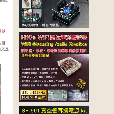
瓦的動
器
發
純度
的充足