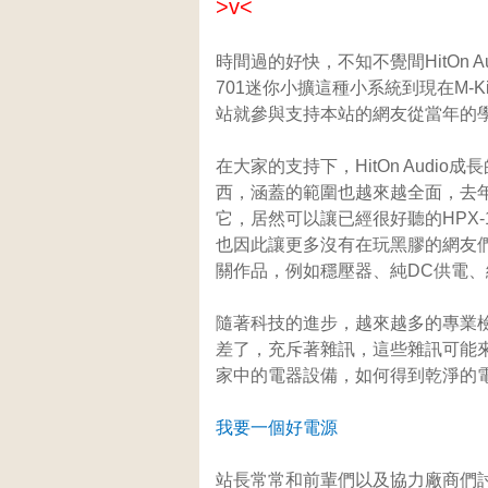
>v<
時間過的好快，不知不覺間HitOn A
701迷你小擴這種小系統到現在M-K
站就參與支持本站的網友從當年的學
在大家的支持下，HitOn Aud
西，涵蓋的範圍也越來越全面，去年
它，居然可以讓已經很好聽的HPX
也因此讓更多沒有在玩黑膠的網友
關作品，例如穩壓器、純DC供電、線
隨著科技的進步，越來越多的專業
差了，充斥著雜訊，這些雜訊可能
家中的電器設備，如何得到乾淨的
我要一個好電源
站長常常和前輩們以及協力廠商們