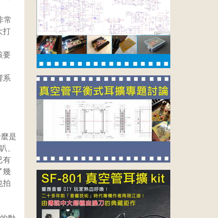
非常
大打
該要
響系
什麼是
叭、
已有
了幾
也拍