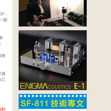
F-
從一開
東
上
源相
來越
自己
地利