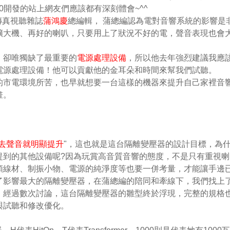
80開發的站上網友們應該都有深刻體會~^^
高傳真視聽雜誌
蒲鴻慶
總編輯， 蒲總編認為電對音響系統的影響是
擴大機、再好的喇叭，只要用上了狀況不好的電，聲音表現也會
，卻唯獨缺了最重要的
電源處理設備
，所以他去年強烈建議我應
電源處理設備！他可以貢獻他的金耳朵和時間來幫我們試聽。
的市電環境所苦，也早就想要一台這樣的機器來提升自己家裡音
畫。
去聲音就明顯提升
"，這也就是這台隔離變壓器的設計目標，為
提到的其他設備呢?因為玩賞高音質音響的態度，不是只有重視喇
類線材、制振小物、電源的純淨度等也要一併考量，才能讓手邊
了影響最大的隔離變壓器，在蒲總編的陪同和牽線下，我們找上
，經過數次討論，這台隔離變壓器的雛型終於浮現，完整的規格
與試聽和修改優化。