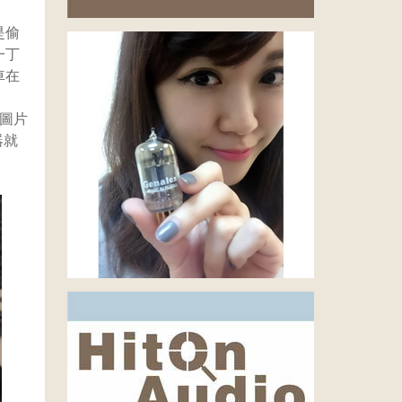
是偷
一丁
車在
(圖片
器就