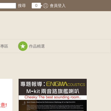
搜尋
0
會員登入
術專區
作品精選
意!