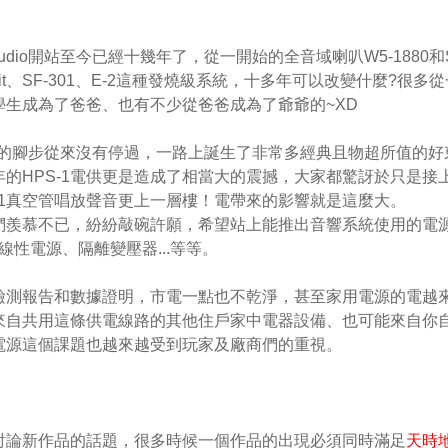
udio開站至今已經十幾年了，從一開始的全音域喇叭W5-1880和S
it、SF-301、E-2這種發燒級系統，十多年可以改變什麼?很多
生成為了爸爸、也有不少從爸爸成為了爺爺的~XD
io成長的腳步從來沒有停過，一路上誕生了非常多經典且物超所值的好
的HPS-1電供更是造成了相當大的震撼，大家都驚訝於只是接
-1真空管唱放聲音更上一層樓！電帶來的影響就是這麼大。
們羨慕不已，紛紛敲碗許願，希望站上能推出音響系統使用的電
性電源、隔離變壓器...等等。
檢測報告和數據證明，市電一點也不乾淨，甚至家用電源的電越
來自共用這條供電線路的其他住戶家中電器設備、也可能來自你
電源這個課題也越來越受到玩家及廠商們的重視。
討論新作品的話題，很多時候一個作品的出現必須同時滿足
天時