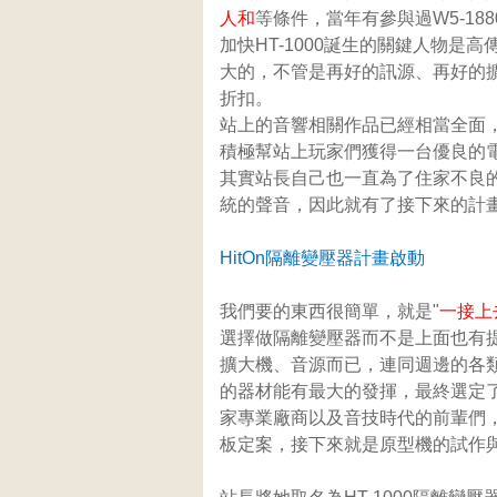
人和
等條件，當年有參與過W5-18
加快HT-1000誕生的關鍵人物是
大的，不管是再好的訊源、再好的
折扣。
站上的音響相關作品已經相當全面
積極幫站上玩家們獲得一台優良的
其實站長自己也一直為了住家不良
統的聲音，因此就有了接下來的計
HitOn
隔離變壓器計畫啟動
我們要的東西很簡單，就是"
一接上
選擇做隔離變壓器而不是上面也有
擴大機、音源而已，連同週邊的各
的器材能有最大的發揮，最終選定
家專業廠商以及音技時代的前輩們
板定案，接下來就是原型機的試作