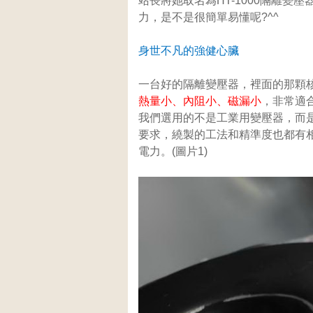
站長將她取名為HT-1000隔離變壓器，
力，是不是很簡單易懂呢?^^
身世不凡的強健心臟
一台好的隔離變壓器，裡面的那顆
熱量小、內阻小、磁漏小
，非常適
我們選用的不是工業用變壓器，而
要求，繞製的工法和精準度也都有相當
電力。(圖片1)