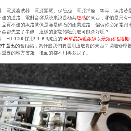
器、電源濾波器、電源開關、保險絲、電源插座…等等，線路若
不佳的道路，電對音響系統來說是極其
敏感
的東西，哪怕是只有
，品質不佳的線路就像是滿是碎石的產業道路，偏偏你必須開跑
車命都先去了半條，這樣的駕駛體驗怎麼可能會好呢？
T-1000採用99.999純度的
5N
單晶銅鍍銀線
以
最短路徑搭棚
錫中選出的
含銀錫，為什麼我們要選用這麼貴的東西？隔離變壓
種重要的地方省錢，後面的都不用再多說了。