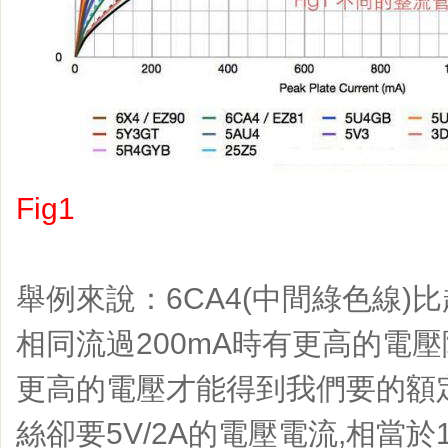
Fig1
舉例來說：6CA4(中間綠色線)比
相同流過200mA時有更高的電壓
更高的電壓才能得到我們要的額定
絲卻要5V/2A的電壓電流,相當於1