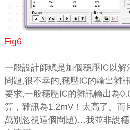
Fig6
一般設計師總是加個穩壓IC以解
問題,很不幸的,穩壓IC的輸出
要求,一般穩壓IC的雜訊輸出為0.
算，雜訊為1.2mV！太高了。而
萬別忽視這個問題)…我並非說穩