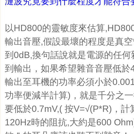
漣波究竟要到什麼程度才能符合
以HD800的靈敏度來估算,HD80
輸出音壓,假設最壞的程度是真空
到0dB,換句話說就是電源的任
到輸出，如果希望雜音音壓低於4
輸出至耳機的功率必須小於0.001u
功率便減半計算)，就是千分之
要低於0.7mV,( 按V=√(P*R)
120Hz時的阻抗,大約是600 O