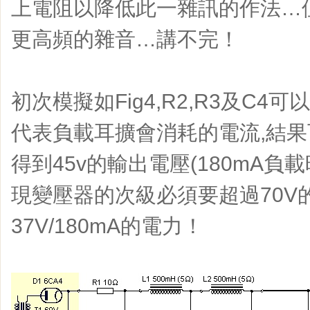
上電阻以降低此一雜訊的作法…
更高頻的雜音…講不完！
初次模擬如Fig4,R2,R3及C4可以
代表負載耳擴會消耗的電流,結果
得到45v的輸出電壓(180mA負
現變壓器的次級必須要超過70V
37V/180mA的電力！