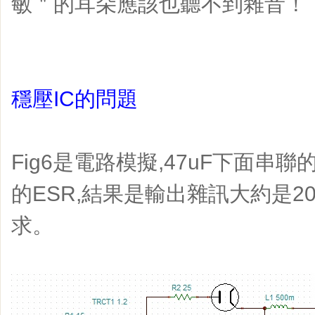
敏＂的耳朵應該也聽不到雜音！
穩壓IC的問題
Fig6是電路模擬,47uF下面串聯的
的ESR,結果是輸出雜訊大約是2
求。