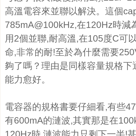
高溫電容來並聯以解決。這個capac
785mA@100kHz,在120Hz時減
用2個並聯,耐高溫,在105度C可
命,非常的耐!至於為什麼需要250
夠了嗎？理由是同樣容量規格下
能力愈好。
電容器的規格書要仔細看,有些47u
有600mA的漣波,其實那是在100
120Hz時,漣波能力只剩下一半!