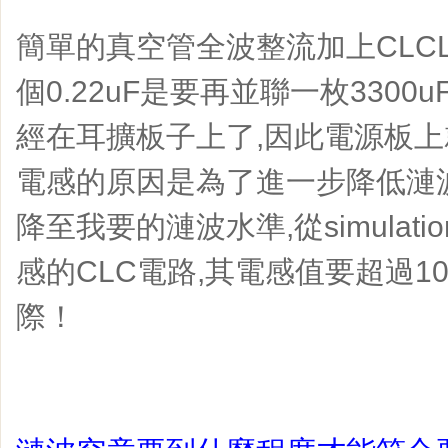
簡單的真空管全波整流加上CLC
個0.22uF是要再並聯一枚3300
經在耳擴板子上了,因此電源板上
電感的原因是為了進一步降低漣波
降至我要的漣波水準,從simulat
感的CLC電路,其電感值要超過10
際！