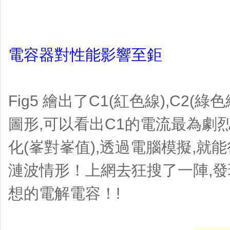
電容器對性能影響至鉅
Fig5 繪出了C1(紅色線),C2(綠色
圖形,可以看出C1的電流最為劇烈,
化(峯對峯值),透過電腦模擬,就
漣波情形！上網去狂搜了一陣,發
想的電解電容！!