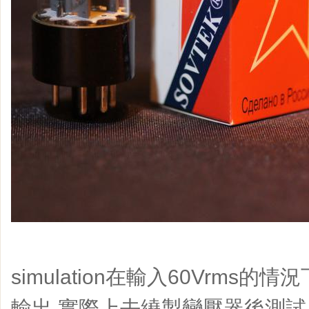
simulation在輸入60Vrms
輸出,實際上去繞製變壓器後測試,大