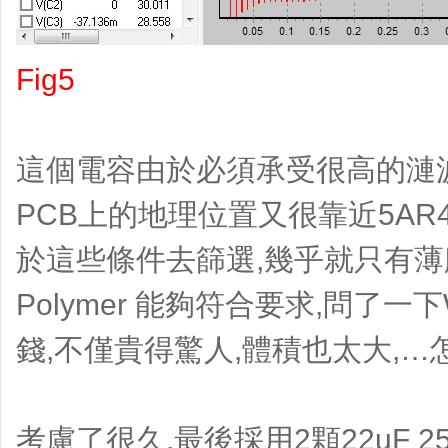
Fig5
這個電容由於必須承受很高的漣波
PCB上的地理位置又很靠近5AR
於這些條件去篩選,幾乎就只有薄膜電
Polymer 能夠符合要求,問了一下W
錢,不僅貴得驚人,體積也太大,…
考慮了很久,最後採用2顆22uF 