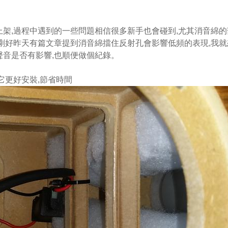
架,過程中遇到的一些問題相信很多新手也會碰到,尤其消音綿的
剛好昨天有篇文章提到消音綿擋住反射孔會影響低頻的表現,我就
音是否有影響,也順便做個紀錄。
它更好安裝,節省時間