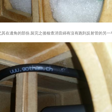
尤其在邊角的部份,裝完之後檢查消音綿有沒有跑到反射管的另一