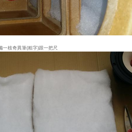
備一枝奇異筆(粗字)跟一把尺