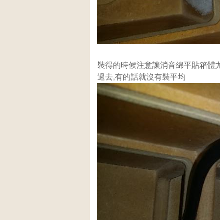
裝得的時候注意讓消音綿平貼箱體
過去,有的話就沒有裝平均