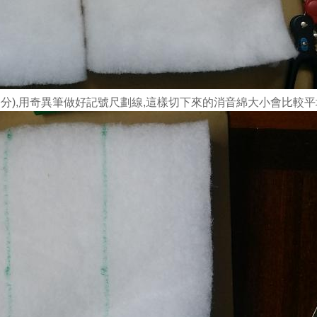
公分),用奇異筆做好記號尺劃線,這樣切下來的消音綿大小會比較平