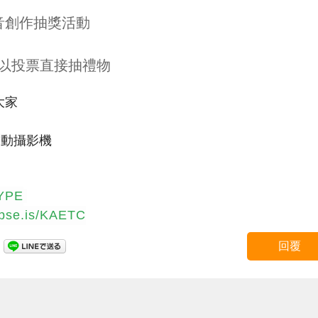
聲音創作抽獎活動
可以投票直接抽禮物
大家
運動攝影機
HYPE
//pse.is/KAETC
回覆