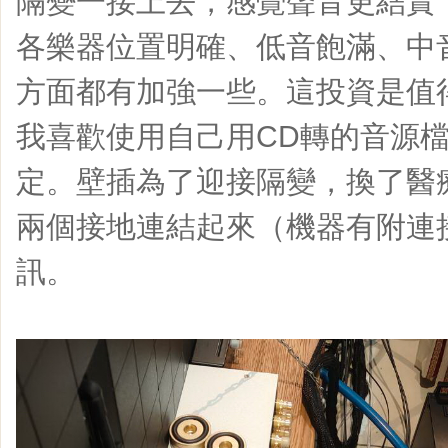
隔變一接上去，感覺聲音更結實
各樂器位置明確、低音飽滿、中
方面都有加強一些。這投資是值
我喜歡使用自己用CD轉的音源
定。壁插為了迎接隔變，換了醫
兩個接地連結起來（機器有附連
訊。