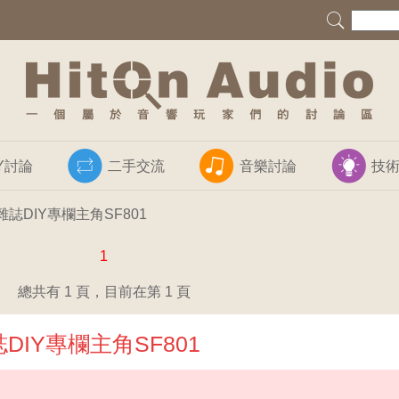
IY討論
二手交流
音樂討論
技
雜誌DIY專欄主角SF801
1
總共有 1 頁，目前在第 1 頁
DIY專欄主角SF801