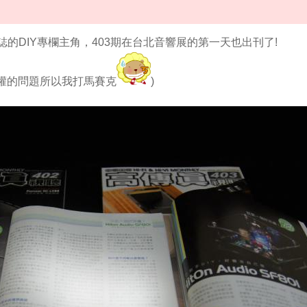
雜誌的DIY專欄主角，403期在台北音響展的第一天也出刊了!
權的問題所以我打馬賽克
)