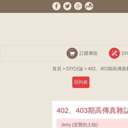
訂購專區
D
首頁
>
DIY討論
> 402、403期高傳真
回列表
402、403期高傳真雜誌
Jerry (逆襲的土砲)