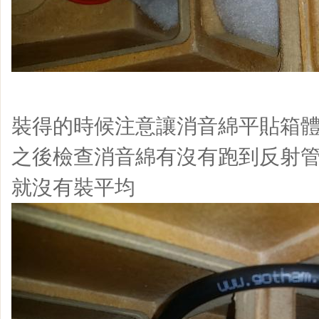
裝得的時候注意讓消音綿平貼箱體
之後檢查消音綿有沒有跑到反射管
就沒有裝平均