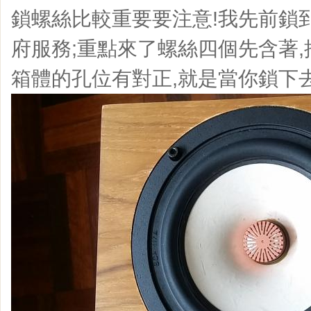
鎖螺絲比較重要要注意!我先前鎖
府服務;重點來了螺絲四個先含著
箱體的孔位有對正,就是當你鎖下去