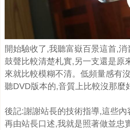
開始驗收了,我聽富嶽百景這首,
鼓聲比較清楚札實,另一支還是原
來就比較模糊不清。低頻量感有沒
聽DVD版本的,音質上比較沒那麼
後記:謝謝站長的技術指導,這些
再由站長口述,我就是照著做並忠實