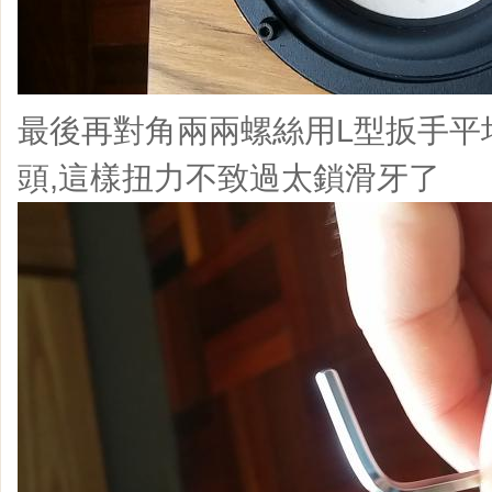
最後再對角兩兩螺絲用L型扳手平
頭,這樣扭力不致過太鎖滑牙了