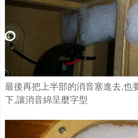
最後再把上半部的消音塞進去,也
下,讓消音綿呈麼字型