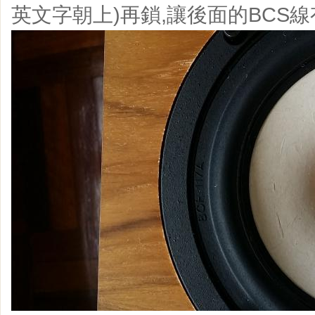
英文字朝上)再鎖,讓後面的BCS