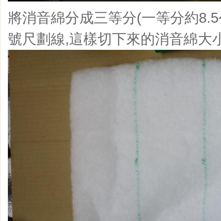
將消音綿分成三等分(一等分約8.5
號尺劃線,這樣切下來的消音綿大