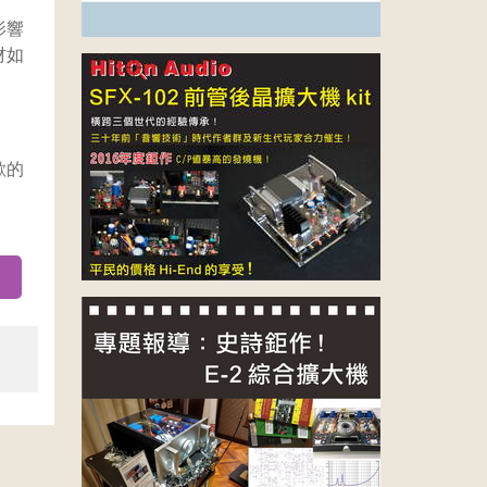
影響
材如
歡的