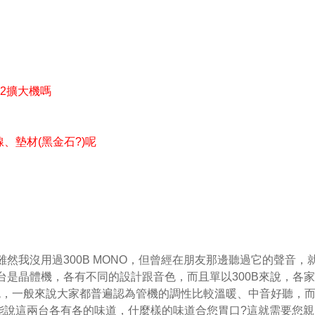
P2擴大機嗎
、墊材(黑金石?)呢
，雖然我沒用過300B MONO，但曾經在朋友那邊聽過它的聲音，
機一台是晶體機，各有不同的設計跟音色，而且單以300B來說，各
同特色，一般來說大家都普遍認為管機的調性比較溫暖、中音好聽，
能說這兩台各有各的味道，什麼樣的味道合您胃口?這就需要您親