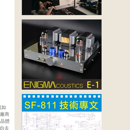
就如
家廠商
而晶體
自去