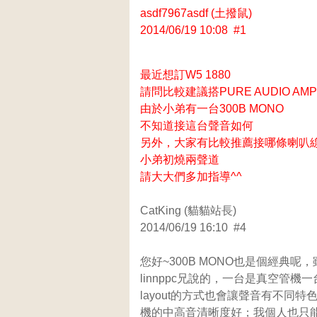
asdf7967asdf (土撥鼠)
2014/06/19 10:08 #1
最近想訂W5 1880
請問比較建議搭PURE AUDIO AM
由於小弟有一台300B MONO
不知道接這台聲音如何
另外，大家有比較推薦接哪條喇叭線
小弟初燒兩聲道
請大大們多加指導^^
CatKing (貓貓站長)
2014/06/19 16:10 #4
您好~300B MONO也是個經典呢
linnppc兄說的，一台是真空管
layout的方式也會讓聲音有不
機的中高音清晰度好；我個人也只