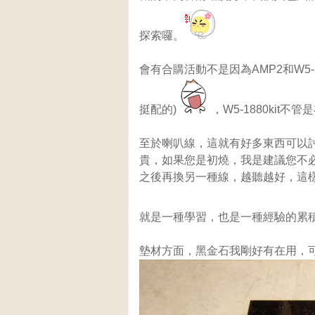
探索囉。
會有合購活動不是因為AMP2和W5-
挺配的)
，W5-1880ki
至於喇叭線，這就有好多東西可以
貴，如果您是初燒，我是建議您不
之後再換另一種線，越聽越好，這樣
就是一種學習，也是一種經驗的累
墊材方面，黑金石我剛好有在用，