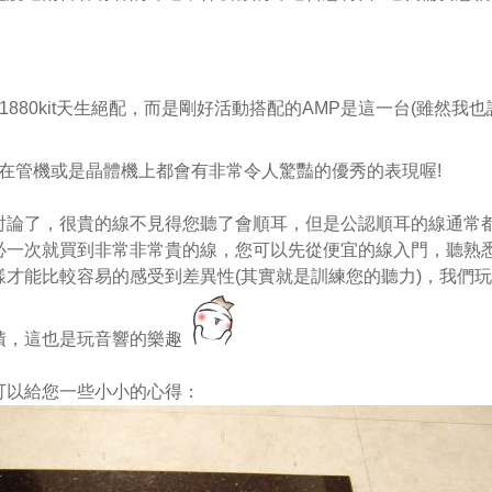
1880kit天生絕配，而是剛好活動搭配的AMP是這一台(雖然我也
t不管是在管機或是晶體機上都會有非常令人驚豔的優秀的表現喔!
討論了，很貴的線不見得您聽了會順耳，但是公認順耳的線通常
必一次就買到非常非常貴的線，您可以先從便宜的線入門，聽熟
才能比較容易的感受到差異性(其實就是訓練您的聽力)，我們
積，這也是玩音響的樂趣
可以給您一些小小的心得：