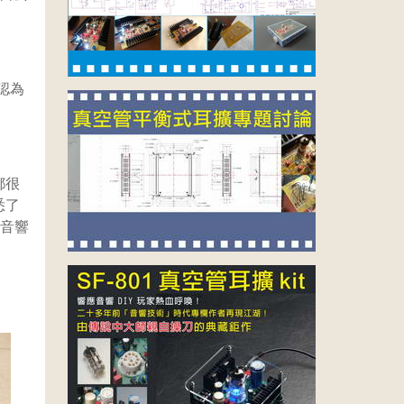
認為
都很
悉了
玩音響