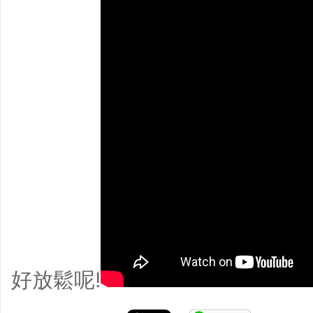
好放鬆呢!