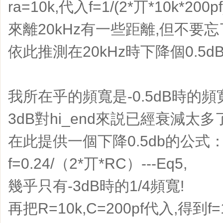
ra=10k,代入f=1/(2*丌*10k*20
來離20kHz有一些距離,但不要忘
依此推測在20kHz時下降個0.5
我所在乎的頻寬是-0.5dB時的頻
3dB對hi_end來説已經衰減太多
在此提供一個下降0.5db的公式：(for lo
f=0.24/（2*丌*RC）---Eq5,
幾乎只有-3dB時的1/4頻寬!
再把R=10k,C=200pf代入,得到