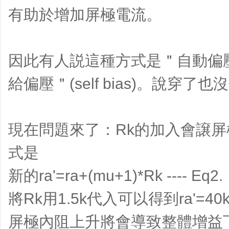
有助於增加屏極電流。
因此有人説這種方式是＂自動偏壓＂(a
給偏壓＂(self bias)。說穿了
現在問題來了：Rk的加入會譲
式是
新的ra'=ra+(mu+1)*Rk ---- Eq2.
將Rk用1.5k代入可以得到ra'=40
屏極內阻上升將會導致整體增益下降