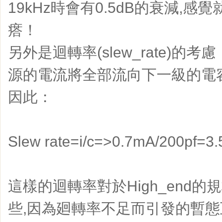
19kHz時會有0.5dB的衰減,
瘩！
另外是迴轉率(slew_rate)的
源的電流將全部流向下一級的電
因此：
Slew rate=i/c=>0.7mA/200pf=3.
這樣的迴轉率對於High_end
些,因為廻轉率不足而引發的暫態互調