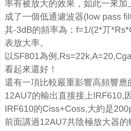
率有被放大的效果，如此一來加
成了一個低通濾波器(low pass fil
其-3dB的頻率為：f=1/(2*丌*Rs*C
表放大率。
以SF801為例,Rs=22k,A=20,Cga=
看起來還好！
還有一項比較嚴重影響高頻響應
12AU7的輸出直接接上lRF61
IRF610的Ciss+Coss,大約是200pf
前面講過12AU7共陰極放大器