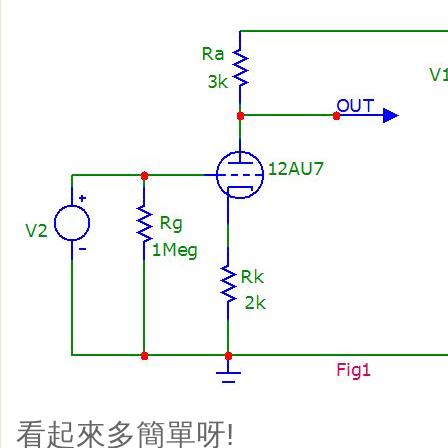
看起來多簡單呀!