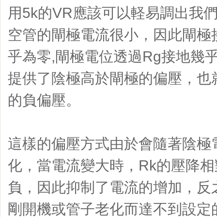
用5k的VR應該可以軽易調出我
空管的閘極電流很小，因此閘極
乎為零,閘極電位透過Rg接地幾乎
提供了陰極高於閘極的偏壓，也
的負偏壓。
這樣的偏壓方式由於會隨著陰極
化，當電流變大時，Rk的壓降相
負，因此抑制了電流的增加，反
剛開機或管子老化而達不到設定的