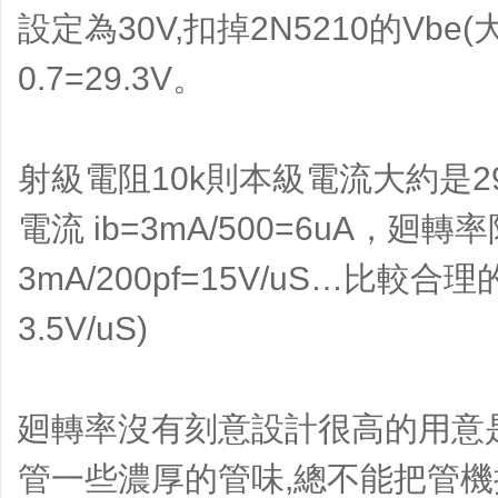
設定為30V,扣掉2N5210的Vbe(大
0.7=29.3V。
射級電阻10k則本級電流大約是29.3
電流 ib=3mA/500=6uA，廻
3mA/200pf=15V/uS…比較
3.5V/uS)
廻轉率沒有刻意設計很高的用意
管一些濃厚的管味,總不能把管