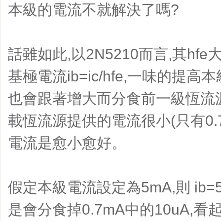
本級的電流不就解決了嗎?
話雖如此,以2N5210而言,其hf
基極電流ib=ic/hfe,一味的提高本
也會跟著增大而分食前一級恆流
載恆流源提供的電流很小(只有0.
電流是愈小愈好。
假定本級電流設定為5mA,則 ib=5
是會分食掉0.7mA中的10uA,