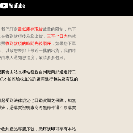
，我們訂定
最低庫存現貨
數量的限制，您下
上在收到款項後為您出貨，
三至
七日內
您就
依照
收
到款項的時間先後順
序
，如果您下單
量、以致您未排上最近一批的出貨，我們將
並由專人通知您進度，敬請多多包涵。
後將會由站長和站務親自到廠商那邊進行二
良好才拍照驗收並准許廠商進行包裝及寄送的
日起受到法律規定七日鑑賞期之保障，如無
瑕疵，憑購買證明廠商將無條件退回原購買
會收到產品專屬序號，憑序號即可享有本站