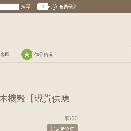
搜尋
0
會員登入
術專區
作品精選
用柚木機殼【現貨供應
$500
加入購物車