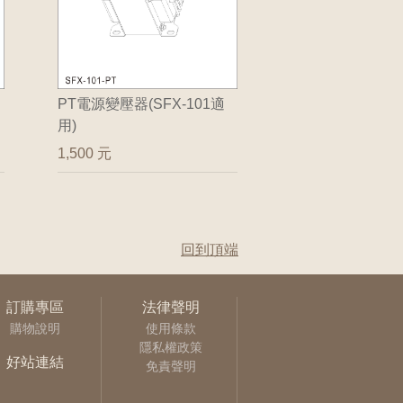
PT電源變壓器(SFX-101適
用)
1,500 元
回到頂端
訂購專區
法律聲明
購物說明
使用條款
隱私權政策
好站連結
免責聲明