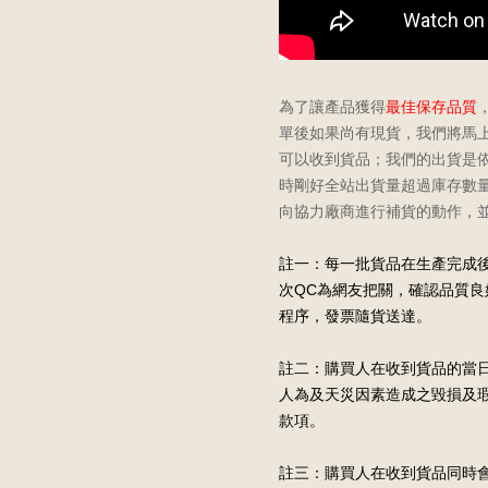
為了讓產品獲得
最佳保存品質
單後如果尚有現貨，我們將馬
可以收到貨品；我們的出貨是
時剛好全站出貨量超過庫存數
向協力廠商進行補貨的動作，
註一：每一批貨品在生產完成
次QC為網友把關，確認品質
程序，發票隨貨送達。
註
二：購買人在收到貨品的當
人為及天災因素造成之毀損及
款項。
註
三：購買人在收到貨品同時