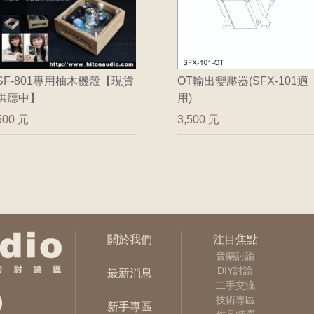
SF-801專用柚木機殼【現貨
OT輸出變壓器(SFX-101適
供應中】
用)
500 元
3,500 元
關於我們
注目焦點
音樂討論
DIY討論
最新消息
二手交流
技術專區
新手專區