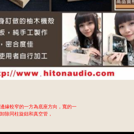
邊緣較窄的一方為底座方向，寬的一
卸除同柱旋鈕和真空管，