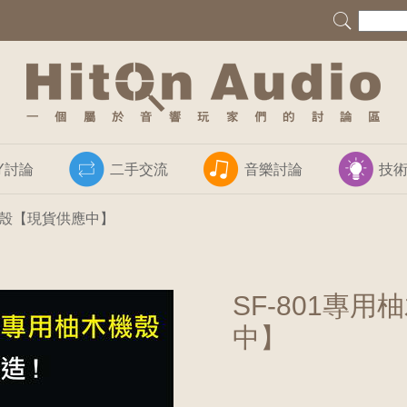
IY討論
二手交流
音樂討論
技
木機殼【現貨供應中】
SF-801專
中】