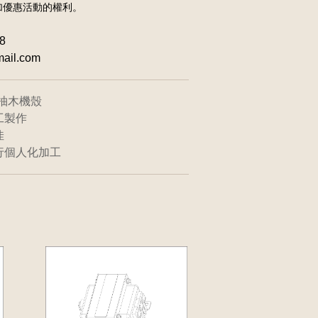
加優惠活動的權利。
8
ail.com
的柚木機殼
工製作
佳
行個人化加工