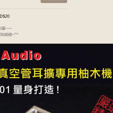
SD$20
囉~~~
細緻~^^